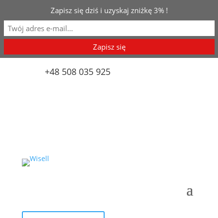
Zapisz się dziś i uzyskaj zniżkę 3% !
biuro@wisell.pl
+48 508 035 925