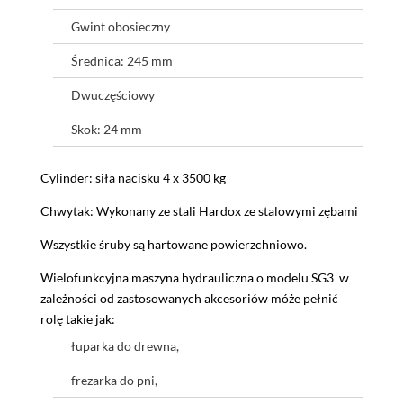
Gwint obosieczny
Średnica: 245 mm
Dwuczęściowy
Skok: 24 mm
Cylinder: siła nacisku 4 x 3500 kg
Chwytak: Wykonany ze stali Hardox ze stalowymi zębami
Wszystkie śruby są hartowane powierzchniowo.
Wielofunkcyjna maszyna hydrauliczna o modelu SG3 w
zależności od zastosowanych akcesoriów móże pełnić
rolę takie jak:
łuparka do drewna,
frezarka do pni,