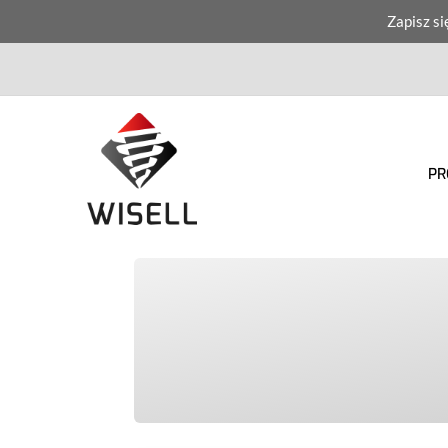
Zapisz si
PR