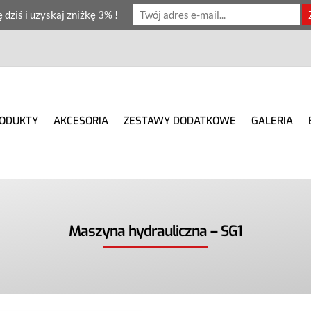
ę dziś i uzyskaj zniżkę 3% !
ODUKTY
AKCESORIA
ZESTAWY DODATKOWE
GALERIA
Maszyna hydrauliczna – SG1