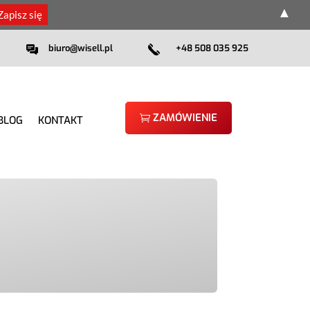
▲
biuro@wisell.pl
+48 508 035 925
ZAMÓWIENIE
BLOG
KONTAKT