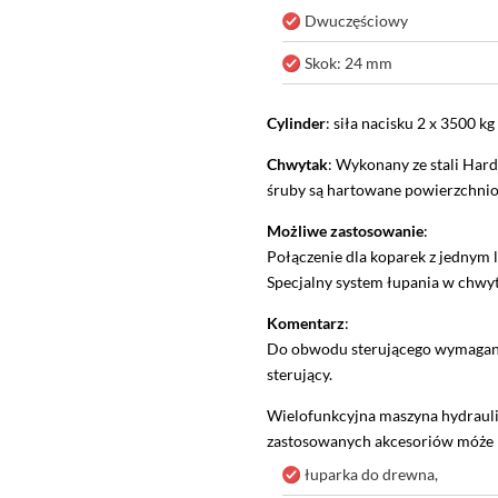
Dwuczęściowy
Skok: 24 mm
Cylinder
: siła nacisku 2 x 3500 kg
Chwytak
: Wykonany ze stali Har
śruby są hartowane powierzchni
Możliwe zastosowanie
:
Połączenie dla koparek z jedny
Specjalny system łupania w chwy
Komentarz
:
Do obwodu sterującego wymagany
sterujący.
Wielofunkcyjna maszyna hydrauli
zastosowanych akcesoriów móże pe
łuparka do drewna,