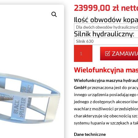
23999,00
zł
Ilość obwodów kopar
Silnik hydrauliczny:
ilość
ZAMAWI
Maszyna
hydrauliczna
Wielofunkcyjna mas
-
SG1
Wielofunkcyjna maszyna hydrauli
GmbH
przeznaczona jest do prac
innego urządzenia posiadającego 
jednego z dostępnych akcesoriów 
wachlarz możliwości przedsiębio
charakteryzuje się obecnością sz
systemu łupania w szczękach a tak
Dane techniczne