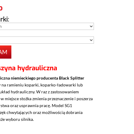
ki:
AM
zyna hydrauliczna
czna niemieckiego producenta Black Splitter
y na ramieniu koparki, koparko-ładowarki lub
układ hydrauliczny. W raz z zastosowaniem
w miejsce stożka zmienia przeznaczenie i poszerza
rstwa oraz usprawnia pracę. Model SG1
częk chwytających oraz możliwością dobrania
że wyboru silnika.