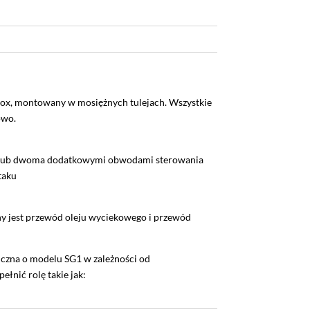
dox, montowany w mosiężnych tulejach. Wszystkie
owo.
m lub dwoma dodatkowymi obwodami sterowania
taku
 jest przewód oleju wyciekowego i przewód
czna o modelu SG1 w zależności od
łnić rolę takie jak: